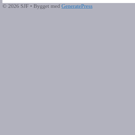
© 2026 SJF
• Bygget med
GeneratePress