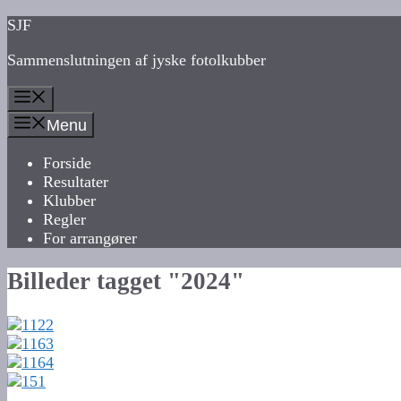
Hop
SJF
til
Sammenslutningen af jyske fotolkubber
indhold
Menu
Menu
Forside
Resultater
Klubber
Regler
For arrangører
Billeder tagget "2024"