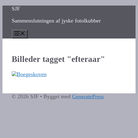
Hop
SJF
til
Sammenslutningen af jyske fotolkubber
indhold
Menu
Billeder tagget "efteraar"
© 2026 SJF
• Bygget med
GeneratePress