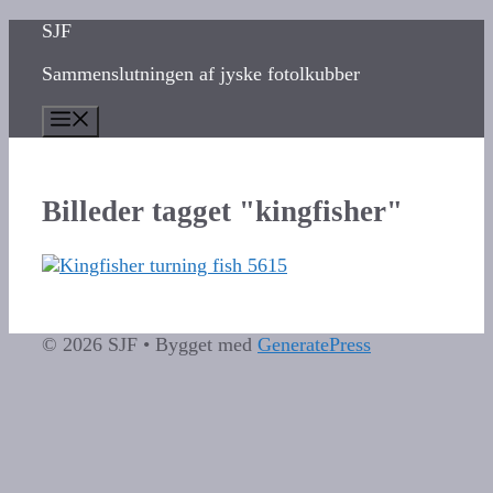
Hop
SJF
til
Sammenslutningen af jyske fotolkubber
indhold
Menu
Billeder tagget "kingfisher"
© 2026 SJF
• Bygget med
GeneratePress