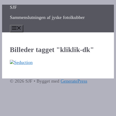
Hop
SJF
til
Sammenslutningen af jyske fotolkubber
indhold
Menu
Billeder tagget "kliklik-dk"
© 2026 SJF
• Bygget med
GeneratePress