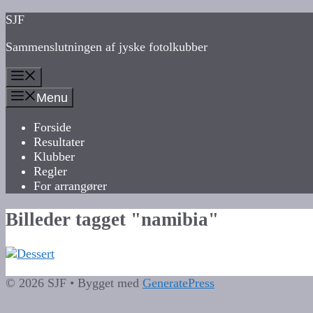
Hop
SJF
til
Sammenslutningen af jyske fotolkubber
indhold
Menu
Menu
Forside
Resultater
Klubber
Regler
For arrangører
Billeder tagget "namibia"
© 2026 SJF
• Bygget med
GeneratePress