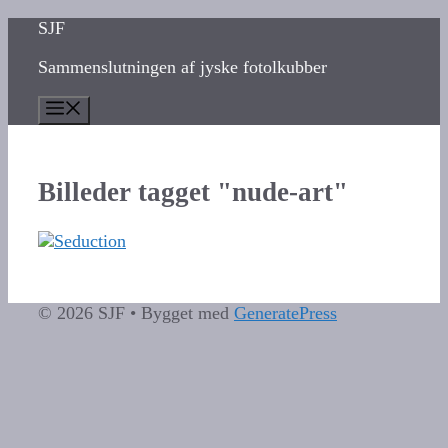
Hop
SJF
til
Sammenslutningen af jyske fotolkubber
indhold
Menu
Billeder tagget "nude-art"
© 2026 SJF
• Bygget med
GeneratePress