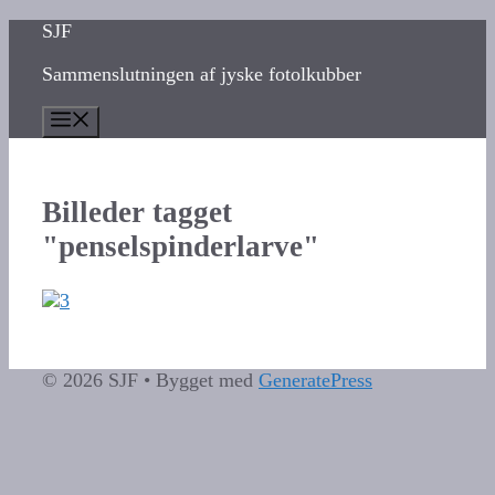
Hop
SJF
til
Sammenslutningen af jyske fotolkubber
indhold
Menu
Billeder tagget
"penselspinderlarve"
© 2026 SJF
• Bygget med
GeneratePress