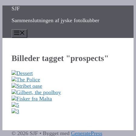
Hop
SJF
til
Sammenslutningen af jyske fotolkubber
indhold
Menu
Billeder tagget "prospects"
© 2026 SJF
• Bygget med
GeneratePress