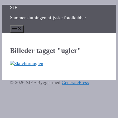
Hop
SJF
til
Sammenslutningen af jyske fotolkubber
indhold
Menu
Billeder tagget "ugler"
© 2026 SJF
• Bygget med
GeneratePress