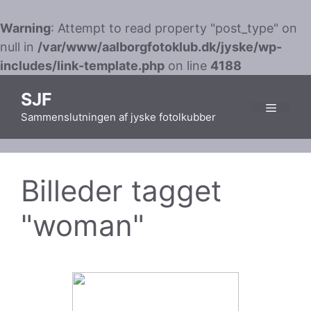
Warning
: Attempt to read property "post_type" on
null in
/var/www/aalborgfotoklub.dk/jyske/wp-
includes/link-template.php
on line
4188
Hop
SJF
til
Sammenslutningen af jyske fotolkubber
indhold
Menu
Billeder tagget
"woman"