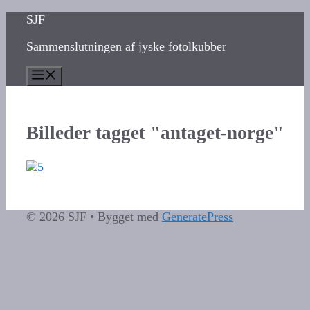
Hop
SJF
til
Sammenslutningen af jyske fotolkubber
indhold
Menu
Billeder tagget "antaget-norge"
© 2026 SJF
• Bygget med
GeneratePress