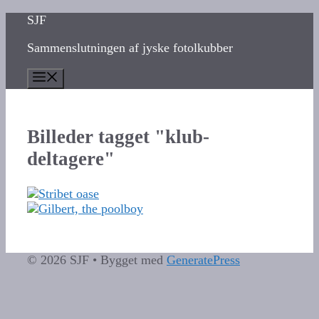
Hop
SJF
til
Sammenslutningen af jyske fotolkubber
indhold
Menu
Billeder tagget "klub-
deltagere"
© 2026 SJF
• Bygget med
GeneratePress