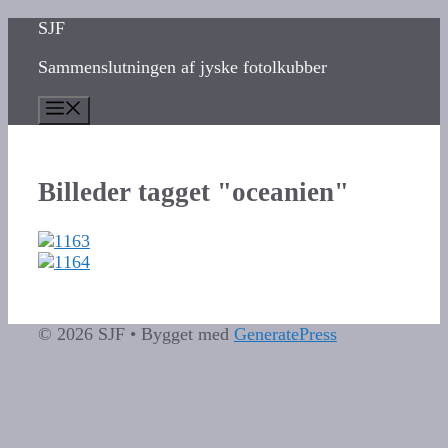
Hop
SJF
til
Sammenslutningen af jyske fotolkubber
indhold
Menu
Billeder tagget "oceanien"
© 2026 SJF
• Bygget med
GeneratePress