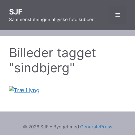
Hop
SJF
til
Menu
Sammenslutningen af jyske fotolkubber
indhold
Billeder tagget
"sindbjerg"
© 2026 SJF
• Bygget med
GeneratePress