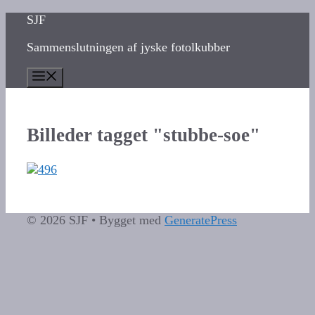
Hop
SJF
til
Sammenslutningen af jyske fotolkubber
indhold
Menu
Billeder tagget "stubbe-soe"
© 2026 SJF
• Bygget med
GeneratePress