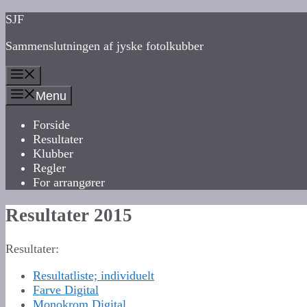
Hop
SJF
til
Sammenslutningen af jyske fotolkubber
indhold
Menu
Menu
Forside
Resultater
Klubber
Regler
For arrangører
Resultater 2015
Resultater:
Resultatliste; individuelt
Farve Digital
Monokrom Digital